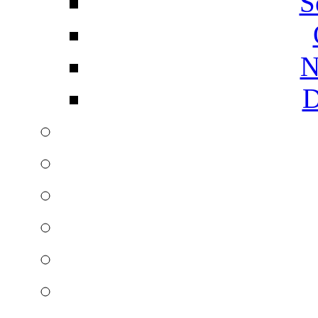
S
N
D