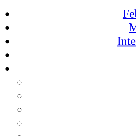
Fe
M
Int