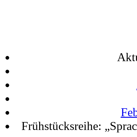
Akt
Feb
Frühstücksreihe: „Spra