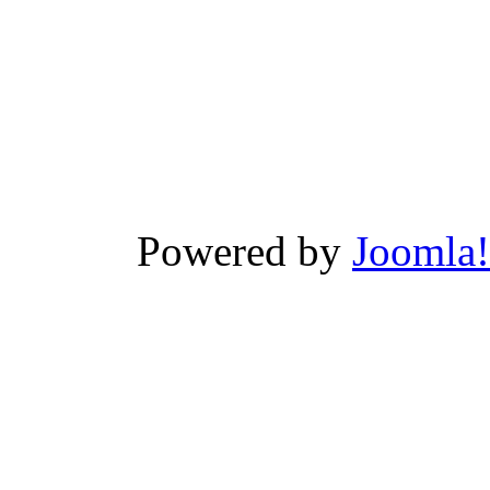
Xnxx
Wwwxxx
Powered by
Joomla!
Video
Porn
Videos
-
Wwwxxx
video
india
سكس
بناااات
نيك
في
الكس
مص