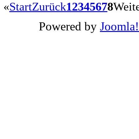
«
Start
Zurück
1
2
3
4
5
6
7
8
Weit
Xnxx
Wwwxxx
Powered by
Joomla!
Video
Porn
Videos
-
Wwwxxx
video
india
سكس
بناااات
نيك
في
الكس
مص
لحس
ساخن
محجبة
تحب
نيك
الطيز
احلى
سكس