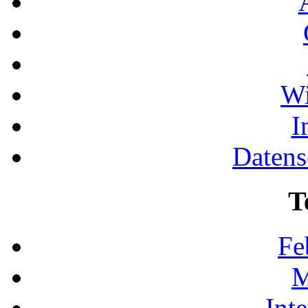
Wi
I
Datens
T
Fe
M
Int