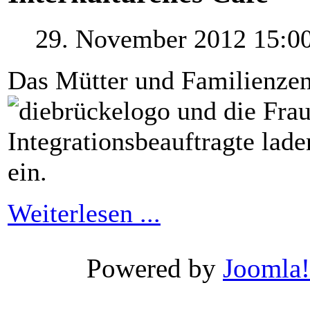
29. November 2012 15:0
Das Mütter und Familienzen
und die Fra
Integrationsbeauftragte
lade
ein.
Weiterlesen ...
Xnxx
Wwwxxx
Powered by
Joomla!
Video
Porn
Videos
-
Wwwxxx