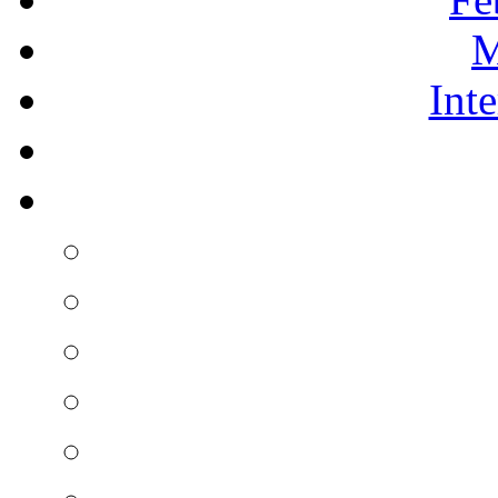
M
Int