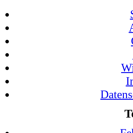
Wi
I
Datens
T
Fe