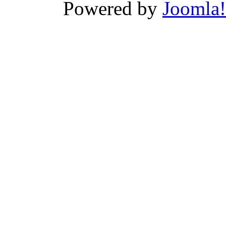
Powered by
Joomla!
Video
Porn
Videos
-
Wwwxxx
video
india
سكس
بناااات
نيك
في
الكس
مص
لحس
ساخن
محجبة
تحب
نيك
الطيز
احلى
سكس
خلفي
عربي
نار