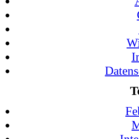
Wi
I
Datens
T
Fe
M
Int